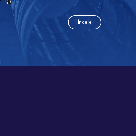
02
Le
İnce