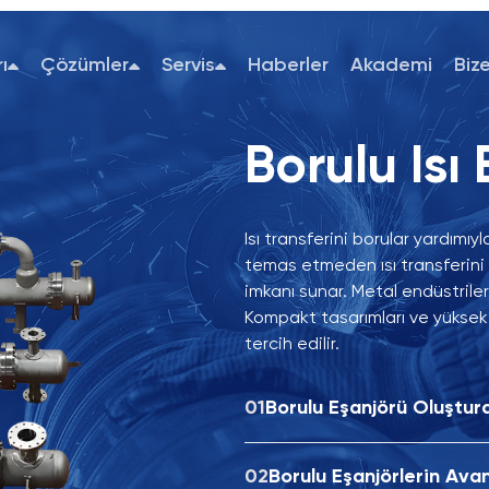
ı
Çözümler
Servis
Haberler
Akademi
Biz
L
Lehim
bir ı
kulla
arası
yapıy
sıcak
Lehiml
01
Le