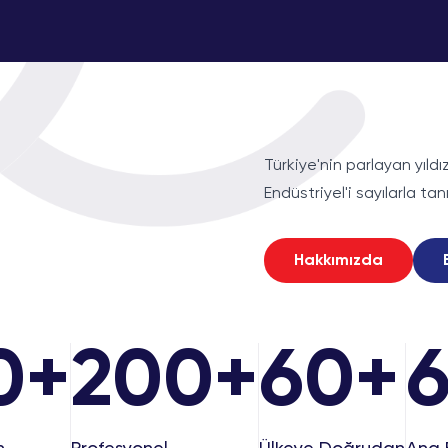
Türkiye'nin parlayan yıld
Endüstriyel'i sayılarla tan
Hakkımızda
0
+
200+
60
+