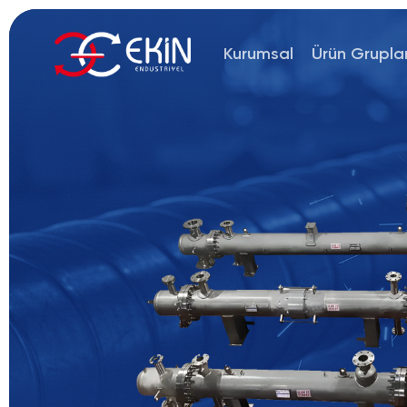
Kurumsal
Ürün Gruplar
eya gazların birbirine
e prosese özel dizayn
 sanayilerde kullanılır.
yle birçok uygulamada