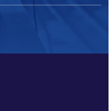
himli Eşanjör Plakaları
le