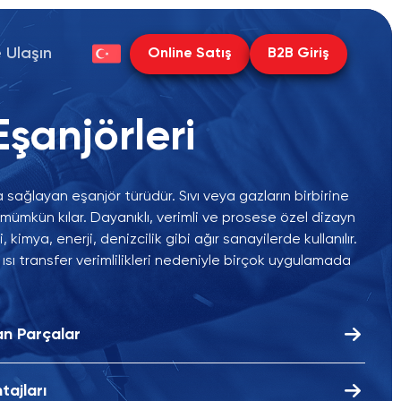
e Ulaşın
Online Satış
B2B Giriş
ehimli Eşanjörler
li eşanjör, genellikle kompakt yapıda olan ve yüksek termal v
sı eşanjörü türüdür. Bu eşanjörler, bir dizi metal plakanın özel 
nılarak yüksek sıcaklıkta bir araya getirilmesiyle üretilir. Lehim 
nda sızdırmaz bir bağ oluşturur ve böylece eşanjörün bütünle
a kavuşmasını sağlar. Sızdırmazlığın önemli olduğu ve/veya ç
lıkların söz konusu olduğu uygulamalarda, klasik contalı eşanj
i Isı Eşanjörleri kullanılır.
himli Eşanjör Nedir?