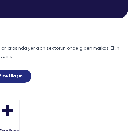
ızları arasında yer alan sektörün önde giden markası Ekin
ıyalım.
Bize Ulaşın
6
+