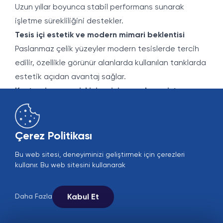
Uzun yıllar boyunca stabil performans sunarak
işletme sürekliliğini destekler.
Tesis içi estetik ve modern mimari beklentisi
Paslanmaz çelik yüzeyler modern tesislerde tercih
edilir, özellikle görünür alanlarda kullanılan tanklarda
estetik açıdan avantaj sağlar.
Kontaminasyon riskinin minimum olması istenen
prosesler
Neutral ve inert yapıda olduğu için depolanan
akışkanın tadına, kokusuna veya kimyasal yapısına
Çerez Politikası
etki etmez. Bu nedenle hassas proseslerde güvenle
Bu web sitesi, deneyiminizi geliştirmek için çerezleri
kullanılır.
kullanır. Bu web sitesini kullanarak
CIP/SIP sistemleri ile uyumlu tank ihtiyacı
Paslanmaz çelik tanklar yüksek sıcaklıklı temizlik ve
Kabul Et
Daha Fazla
sterilizasyon proseslerine dayanabilir, bu da
kesintisiz üretim yapılan tesislerde önemli bir