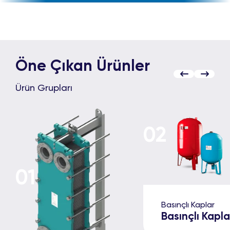
Öne Çıkan Ürünler
Ürün Grupları
Ekin Endüstriyel, üretim süreçlerinde kalit
02
alanında tanınmış uluslararası otoriteler t
uygunluk sağlamaktadır. Ürünlerimiz; g
01
sürdürülebilirlik açısından geçerli global s
belgelendirilmekte
Basınçlı Kaplar
Basınçlı Kapla