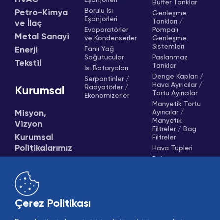
Buffer Tanklar
Borulu Isı
Petro-Kimya
Genleşme
Eşanjörleri
Tankları /
ve İlaç
Evaporatörler
Pompalı
Metal Sanayi
ve Kondenserler
Genleşme
Sistemleri
Enerji
Fanlı Yağ
Soğutucular
Paslanmaz
Tekstil
Tanklar
Isı Bataryaları
Denge Kapları /
Serpantinler /
Hava Ayırıcılar /
Radyatörler /
Kurumsal
Tortu Ayırıcılar
Ekonomizerler
Manyetik Tortu
Misyon,
Ayırıcılar /
Manyetik
Vizyon
Filtreler / Bag
Kurumsal
Filtreler
Politikalarımız
Hava Tüpleri
Buhar
Tarihçemiz
Seperatörleri
Kalite
Basınçlı Hava
Yönetimi ve
Tankları
Sertifikalar
Nötralizasyon
Çerez Politikası
Üniteleri
Sosyal