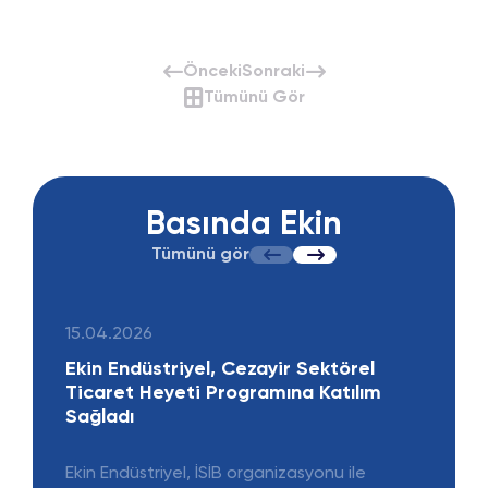
Önceki
Sonraki
Tümünü Gör
Basında Ekin
Tümünü gör
15.04.2026
08.
Ekin Endüstriyel, Cezayir Sektörel
Eki
Ticaret Heyeti Programına Katılım
“ZE
Sağladı
Sev
Ekin Endüstriyel, İSİB organizasyonu ile
Ekin