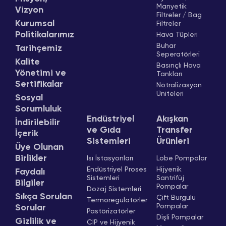
Manyetik
Vizyon
Filtreler / Bag
Kurumsal
Filtreler
Politikalarımız
Hava Tüpleri
Buhar
Tarihçemiz
Seperatörleri
Kalite
Basınçlı Hava
Yönetimi ve
Tankları
Sertifikalar
Nötralizasyon
Üniteleri
Sosyal
Sorumluluk
Endüstriyel
Akışkan
İndirilebilir
ve Gıda
Transfer
İçerik
Sistemleri
Ürünleri
Üye Olunan
Birlikler
Isı İstasyonları
Lobe Pompalar
Endüstriyel Proses
Hijyenik
Faydalı
Sistemleri
Santrifüj
Bilgiler
Pompalar
Dozaj Sistemleri
Sıkça Sorulan
Çift Burgulu
Termoregülatörler
Pompalar
Sorular
Pastörizatörler
Dişli Pompalar
Gizlilik ve
CIP ve Hijyenik