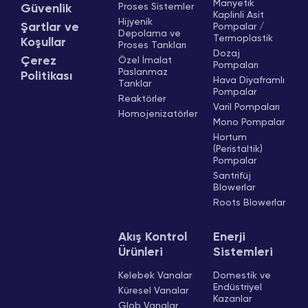
Manyetik
Proses Sistemler
Güvenlik
Kaplinli Asit
Hijyenik
Şartlar ve
Pompalar /
Depolama ve
Termoplastik
Koşullar
Proses Tankları
Dozaj
Çerez
Özel İmalat
Pompaları
Paslanmaz
Politikası
Hava Diyaframlı
Tanklar
Pompalar
Reaktörler
Varil Pompaları
Homojenizatörler
Mono Pompalar
Hortum
(Peristaltik)
Pompalar
Santrifüj
Blowerlar
Roots Blowerlar
Akış Kontrol
Enerji
Ürünleri
Sistemleri
Kelebek Vanalar
Domestik ve
Endüstriyel
Küresel Vanalar
Kazanlar
Glob Vanalar