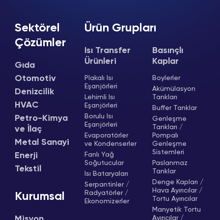
Sektörel
Ürün Grupları
Çözümler
Isı Transfer
Basınçlı
Ürünleri
Kaplar
Gıda
Otomotiv
Plakalı Isı
Boylerler
Eşanjörleri
Akümülasyon
Denizcilik
Lehimli Isı
Tankları
HVAC
Eşanjörleri
Buffer Tanklar
Borulu Isı
Petro-Kimya
Genleşme
Eşanjörleri
Tankları /
ve İlaç
Evaporatörler
Pompalı
Metal Sanayi
ve Kondenserler
Genleşme
Sistemleri
Enerji
Fanlı Yağ
Soğutucular
Paslanmaz
Tekstil
Tanklar
Isı Bataryaları
Denge Kapları /
Serpantinler /
Hava Ayırıcılar /
Radyatörler /
Kurumsal
Tortu Ayırıcılar
Ekonomizerler
Manyetik Tortu
Misyon,
Ayırıcılar /