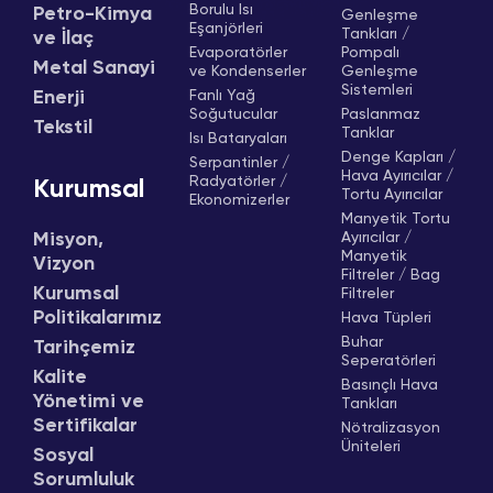
Borulu Isı
Petro-Kimya
Genleşme
Eşanjörleri
Tankları /
ve İlaç
Evaporatörler
Pompalı
Metal Sanayi
ve Kondenserler
Genleşme
Sistemleri
Enerji
Fanlı Yağ
Soğutucular
Paslanmaz
Tekstil
Tanklar
Isı Bataryaları
Denge Kapları /
Serpantinler /
Hava Ayırıcılar /
Radyatörler /
Kurumsal
Tortu Ayırıcılar
Ekonomizerler
Manyetik Tortu
Misyon,
Ayırıcılar /
Manyetik
Vizyon
Filtreler / Bag
Kurumsal
Filtreler
Politikalarımız
Hava Tüpleri
Buhar
Tarihçemiz
Seperatörleri
Kalite
Basınçlı Hava
Yönetimi ve
Tankları
Sertifikalar
Nötralizasyon
Üniteleri
Sosyal
Sorumluluk