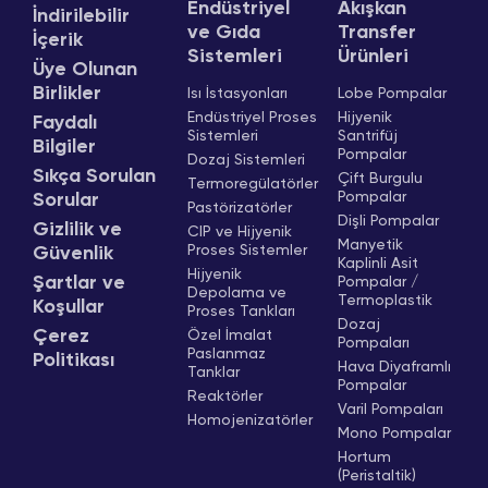
Endüstriyel
Akışkan
İndirilebilir
ve Gıda
Transfer
İçerik
Sistemleri
Ürünleri
Üye Olunan
Birlikler
Isı İstasyonları
Lobe Pompalar
Endüstriyel Proses
Hijyenik
Faydalı
Sistemleri
Santrifüj
Bilgiler
Pompalar
Dozaj Sistemleri
Sıkça Sorulan
Çift Burgulu
Termoregülatörler
Pompalar
Sorular
Pastörizatörler
Dişli Pompalar
Gizlilik ve
CIP ve Hijyenik
Manyetik
Proses Sistemler
Güvenlik
Kaplinli Asit
Hijyenik
Şartlar ve
Pompalar /
Depolama ve
Termoplastik
Koşullar
Proses Tankları
Dozaj
Çerez
Özel İmalat
Pompaları
Paslanmaz
Politikası
Hava Diyaframlı
Tanklar
Pompalar
Reaktörler
Varil Pompaları
Homojenizatörler
Mono Pompalar
Hortum
(Peristaltik)