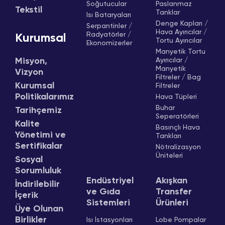
Soğutucular
Paslanmaz
Tekstil
Tanklar
Isı Bataryaları
Denge Kapları /
Serpantinler /
Hava Ayırıcılar /
Radyatörler /
Kurumsal
Tortu Ayırıcılar
Ekonomizerler
Manyetik Tortu
Misyon,
Ayırıcılar /
Manyetik
Vizyon
Filtreler / Bag
Kurumsal
Filtreler
Politikalarımız
Hava Tüpleri
Buhar
Tarihçemiz
Seperatörleri
Kalite
Basınçlı Hava
Yönetimi ve
Tankları
Sertifikalar
Nötralizasyon
Üniteleri
Sosyal
Sorumluluk
Endüstriyel
Akışkan
İndirilebilir
ve Gıda
Transfer
İçerik
Sistemleri
Ürünleri
Üye Olunan
Birlikler
Isı İstasyonları
Lobe Pompalar