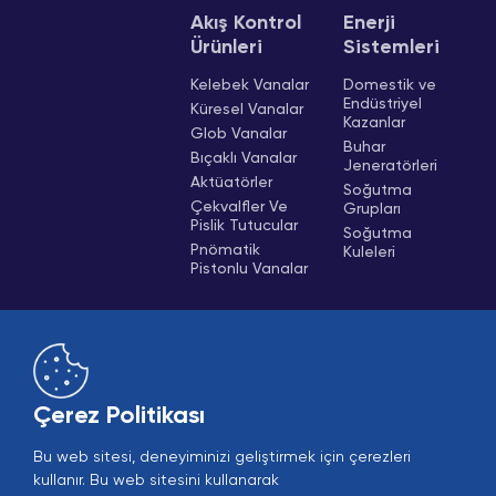
Akış Kontrol
Enerji
Ürünleri
Sistemleri
Kelebek Vanalar
Domestik ve
Endüstriyel
Küresel Vanalar
Kazanlar
Glob Vanalar
Buhar
Bıçaklı Vanalar
Jeneratörleri
Aktüatörler
Soğutma
Çekvalfler Ve
Grupları
Pislik Tutucular
Soğutma
Pnömatik
Kuleleri
Pistonlu Vanalar
Çerez Politikası
Bu web sitesi, deneyiminizi geliştirmek için çerezleri
Online Satış
B2B Giriş
kullanır. Bu web sitesini kullanarak
AI Asistan İle Konuş