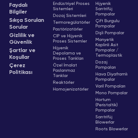
Endüstriyel Proses
Hijyenik
Faydalı
Sistemleri
Santrifüj
Bilgiler
Pompalar
Dozaj Sistemleri
Sıkça Sorulan
Çift Burgulu
Termoregülatörler
Pompalar
Sorular
Pastörizatörler
Dişli Pompalar
Gizlilik ve
CIP ve Hijyenik
Manyetik
Proses Sistemler
Güvenlik
Kaplinli Asit
Hijyenik
Şartlar ve
Pompalar /
Depolama ve
Termoplastik
Koşullar
Proses Tankları
Dozaj
Çerez
Özel İmalat
Pompaları
Paslanmaz
Politikası
Hava Diyaframlı
Tanklar
Pompalar
Reaktörler
Varil Pompaları
Homojenizatörler
Mono Pompalar
Hortum
(Peristaltik)
Pompalar
Santrifüj
Blowerlar
Roots Blowerlar