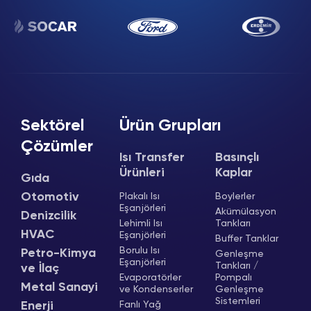
Sektörel
Ürün Grupları
Çözümler
Isı Transfer
Basınçlı
Ürünleri
Kaplar
Gıda
Otomotiv
Plakalı Isı
Boylerler
Eşanjörleri
Akümülasyon
Denizcilik
Lehimli Isı
Tankları
HVAC
Eşanjörleri
Buffer Tanklar
Borulu Isı
Petro-Kimya
Genleşme
Eşanjörleri
Tankları /
ve İlaç
Evaporatörler
Pompalı
Metal Sanayi
ve Kondenserler
Genleşme
Sistemleri
Enerji
Fanlı Yağ