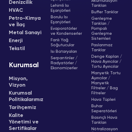
Akümülasyon
Denizcilik
Lehimli Isı
Tankları
HVAC
Eşanjörleri
Buffer Tanklar
Borulu Isı
Petro-Kimya
Genleşme
Eşanjörleri
Tankları /
ve İlaç
Evaporatörler
Pompalı
Metal Sanayi
ve Kondenserler
Genleşme
Sistemleri
Enerji
Fanlı Yağ
Soğutucular
Paslanmaz
Tekstil
Tanklar
Isı Bataryaları
Denge Kapları /
Serpantinler /
Hava Ayırıcılar /
Radyatörler /
Kurumsal
Tortu Ayırıcılar
Ekonomizerler
Manyetik Tortu
Misyon,
Ayırıcılar /
Manyetik
Vizyon
Filtreler / Bag
Kurumsal
Filtreler
Politikalarımız
Hava Tüpleri
Buhar
Tarihçemiz
Seperatörleri
Kalite
Basınçlı Hava
Yönetimi ve
Tankları
Sertifikalar
Nötralizasyon