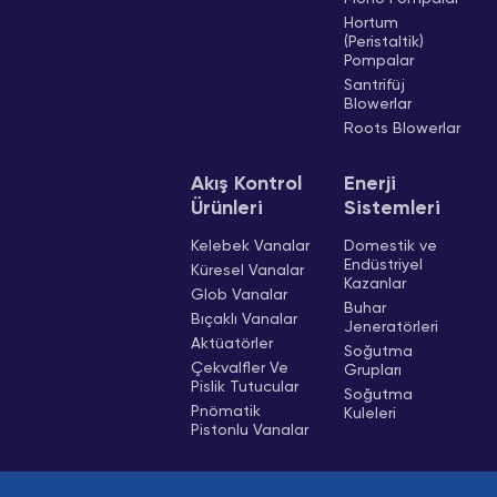
Hortum
(Peristaltik)
Pompalar
Santrifüj
Blowerlar
Roots Blowerlar
Akış Kontrol
Enerji
Ürünleri
Sistemleri
Kelebek Vanalar
Domestik ve
Endüstriyel
Küresel Vanalar
Kazanlar
Glob Vanalar
Buhar
Bıçaklı Vanalar
Jeneratörleri
Aktüatörler
Soğutma
Çekvalfler Ve
Grupları
Pislik Tutucular
Soğutma
Pnömatik
Kuleleri
Pistonlu Vanalar