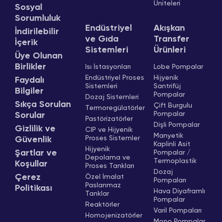
Üniteleri
Sosyal
Sorumluluk
Endüstriyel
Akışkan
İndirilebilir
ve Gıda
Transfer
İçerik
Sistemleri
Ürünleri
Üye Olunan
Birlikler
Isı İstasyonları
Lobe Pompalar
Endüstriyel Proses
Hijyenik
Faydalı
Sistemleri
Santrifüj
Bilgiler
Pompalar
Dozaj Sistemleri
Sıkça Sorulan
Çift Burgulu
Termoregülatörler
Pompalar
Sorular
Pastörizatörler
Dişli Pompalar
Gizlilik ve
CIP ve Hijyenik
Manyetik
Proses Sistemler
Güvenlik
Kaplinli Asit
Hijyenik
Şartlar ve
Pompalar /
Depolama ve
Termoplastik
Koşullar
Proses Tankları
Dozaj
Çerez
Özel İmalat
Pompaları
Paslanmaz
Politikası
Hava Diyaframlı
Tanklar
Pompalar
Reaktörler
Varil Pompaları
Homojenizatörler
Mono Pompalar