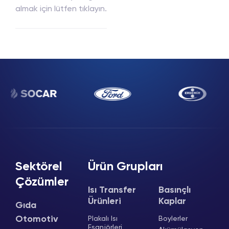
almak için lütfen tıklayın.
Sektörel
Ürün Grupları
Çözümler
Isı Transfer
Basınçlı
Ürünleri
Kaplar
Gıda
Otomotiv
Plakalı Isı
Boylerler
Eşanjörleri