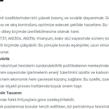
r
mli özelliklerinden biri yüksek basınç ve sıcaklık dayanımıdır.
 ısı ve akış kontrolünü optimize edecek şekilde tasarlanır. Bu 
dikey biçimde üretilebilmesine olanak tanır.
ST37, AISI304, AISI316, titanyum, bakır vb.) sayesinde sistem; ko
ilir biçimde çalışabilir. Bu yönüyle borulu eşanjörler, uzun öm
sunar.
lirlik
düstriyel tesislerin sürdürülebilirlik politikalarının merkezinde
zanımı sayesinde işletmelerin enerji tüketimini azaltır ve karb
la hem ekonomik hem çevresel kazanç sağlanır. Bu özellik, özelli
ük ölçekli proses hatlarında büyük önem taşır.
ilir Tasarım
rde farklı ihtiyaçlara göre özelleştirilebilir.
nik paslanmaz borular tercih edilirken, bir petrokimya tesisind