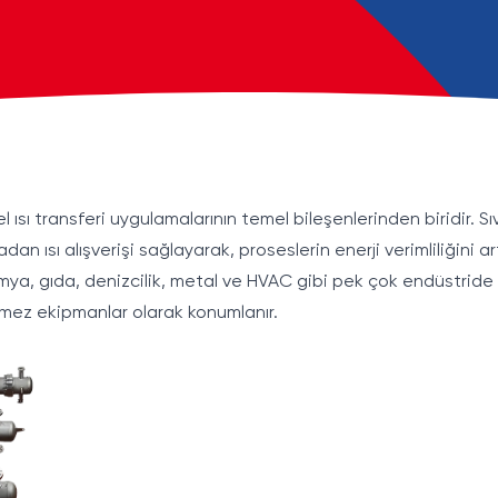
el ısı transferi uygulamalarının temel bileşenlerinden biridir. S
ısı alışverişi sağlayarak, proseslerin enerji verimliliğini art
 kimya, gıda, denizcilik, metal ve HVAC gibi pek çok endüstride
ilmez ekipmanlar olarak konumlanır.