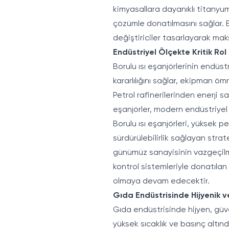
kimyasallara dayanıklı titanyum
çözümle donatılmasını sağlar. Ek
değiştiriciler tasarlayarak mak
Endüstriyel Ölçekte Kritik Rol
Borulu ısı eşanjörlerinin endüstr
kararlılığını sağlar, ekipman öm
Petrol rafinerilerinden enerji 
eşanjörler, modern endüstriyel 
Borulu ısı eşanjörleri, yüksek pe
sürdürülebilirlik sağlayan strate
günümüz sanayisinin vazgeçilmez
kontrol sistemleriyle donatıla
olmaya devam edecektir.
Gıda Endüstrisinde Hijyenik ve
Gıda endüstrisinde hijyen, güven
yüksek sıcaklık ve basınç altında