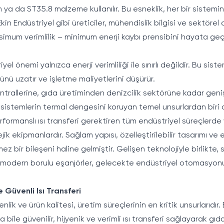
 ya da ST35.8 malzeme kullanılır. Bu esneklik, her bir sistemi
in Endüstriyel gibi üreticiler, mühendislik bilgisi ve sektörel
simum verimlilik – minimum enerji kaybı prensibini hayata geçi
iyel önemi yalnızca enerji verimliliği ile sınırlı değildir. Bu s
rünü uzatır ve işletme maliyetlerini düşürür.
santrallerine, gıda üretiminden denizcilik sektörüne kadar geniş
sistemlerin termal dengesini koruyan temel unsurlardan biri ol
rformanslı ısı transferi gerektiren tüm endüstriyel süreçlerde ve
jik ekipmanlardır. Sağlam yapısı, özelleştirilebilir tasarımı ve 
 bir bileşeni haline gelmiştir. Gelişen teknolojiyle birlikte, 
n modern borulu eşanjörler, gelecekte endüstriyel otomasyonu
 Güvenli Isı Transferi
lik ve ürün kalitesi, üretim süreçlerinin en kritik unsurlarıdır.
 bile güvenilir, hijyenik ve verimli ısı transferi sağlayarak gıda