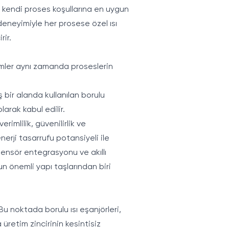
n kendi proses koşullarına en uygun
 deneyimiyle her prosese özel ısı
rir.
istemler aynı zamanda proseslerin
 bir alanda kullanılan borulu
arak kabul edilir.
rimlilik, güvenilirlik ve
enerji tasarrufu potansiyeli ile
sensör entegrasyonu ve akıllı
n önemli yapı taşlarından biri
 Bu noktada borulu ısı eşanjörleri,
 üretim zincirinin kesintisiz