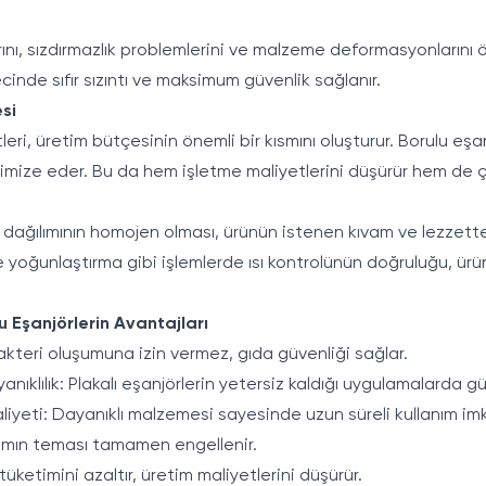
arını, sızdırmazlık problemlerini ve malzeme deformasyonların
cinde sıfır sızıntı ve maksimum güvenlik sağlanır.
esi
ri, üretim bütçesinin önemli bir kısmını oluşturur. Borulu eşanj
nimize eder. Bu da hem işletme maliyetlerini düşürür hem de çe
ık dağılımının homojen olması, ürünün istenen kıvam ve lezzette
 yoğunlaştırma gibi işlemlerde ısı kontrolünün doğruluğu, ürü
 Eşanjörlerin Avantajları
akteri oluşumuna izin vermez, gıda güvenliği sağlar.
nıklılık: Plakalı eşanjörlerin yetersiz kaldığı uygulamalarda güv
iyeti: Dayanıklı malzemesi sayesinde uzun süreli kullanım imk
rtamın teması tamamen engellenir.
i tüketimini azaltır, üretim maliyetlerini düşürür.