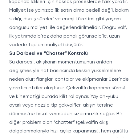
kapanabildikleri için hassas proseslerde fark yaratır.
Maliyet ise yalnızca ilk satın alma bedeli değil, bakım
sıklığı, duruş süreleri ve enerji tüketimi gibi yaşam
döngüsü maliyeti ile değerlendirilmelidir. Doğru valf,
ilk yatırımda biraz daha pahalı görünse bile, uzun
vadede toplam maliyeti düşürür.
Su Darbesi ve “Chatter” Kontrolü
Su darbesi, akışkanın momentumunun aniden
değişmesiyle hat basıncında keskin yükselmelere
neden olur; flanşlar, contalar ve ekipmanlar üzerinde
yıpratıcı etkiler oluşturur. Çekvalfin kapanma süresi
ve kinematiği burada kilit rol oynar. Yay ön-yükü
ayarlı veya nozzle tip çekvalfler, akışın tersine
dönmesine fırsat vermeden sızdırmazlık sağlar. Bir
diğer problem olan “chatter” (çekvalfin akış
dalgalanmalarıyla hızlı açılıp kapanması), hem gürültü