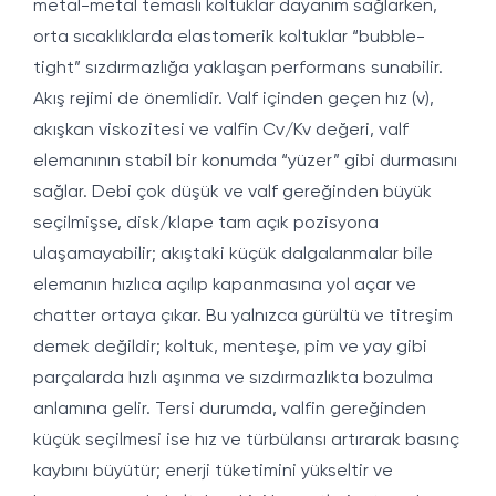
metal-metal temaslı koltuklar dayanım sağlarken,
orta sıcaklıklarda elastomerik koltuklar “bubble-
tight” sızdırmazlığa yaklaşan performans sunabilir.
Akış rejimi de önemlidir. Valf içinden geçen hız (v),
akışkan viskozitesi ve valfin Cv/Kv değeri, valf
elemanının stabil bir konumda “yüzer” gibi durmasını
sağlar. Debi çok düşük ve valf gereğinden büyük
seçilmişse, disk/klape tam açık pozisyona
ulaşamayabilir; akıştaki küçük dalgalanmalar bile
elemanın hızlıca açılıp kapanmasına yol açar ve
chatter ortaya çıkar. Bu yalnızca gürültü ve titreşim
demek değildir; koltuk, menteşe, pim ve yay gibi
parçalarda hızlı aşınma ve sızdırmazlıkta bozulma
anlamına gelir. Tersi durumda, valfin gereğinden
küçük seçilmesi ise hız ve türbülansı artırarak basınç
kaybını büyütür; enerji tüketimini yükseltir ve