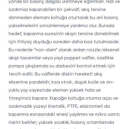
yönde bir basınç dalgası üretmeye eğilimlidir. Hızlı ve
sızdırmaz kapanabilen bir çekvalf, akış tersine
dönmeden elemanı koltuğa oturtarak bu ani basınç
yükselmelerini sönümlemeye yardımcı olur. Burada
hedef, kapanma süresinin akışın tersine dönebilmek
için ihtiyaç duyduğu süreden daha kısa tutulmasıdır.
Bu nedenle “non-slam” olarak anılan nozzle/eksenel
akışlı tasarımlar veya yaylı poppet valfler, özellikle
pompa çıkışlarında su darbesini kontrol etmek için
tercih edilir. Bu valflerde diskin hareketi akış
eksenine paraleldir; kısa strok, düşük kütle ve ön-
yüklü yay sayesinde eleman yüksek hızla ve
titreşimsiz kapanır. Kapağın koltuğa oturma açısı ve
sızdırmazlık yüzeyi (metalik, PTFE, elastomer) da
kapanma esnasındaki enerji yayılımını ve mikro sızıntı
riskini belirler; yüksek sıcaklık/basınç ortamlarında