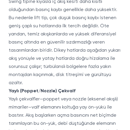
Swing tipine kıyasla iç akış kesiti daha kısıtlı
olduğundan basınç kaybı genellikle daha yüksektir.
Bu nedenle lift tip, çok düşük basınç kaybı istenen
geniş çaplı su hatlarında ilk tercih değildir. Öte
yandan, temiz akışkanlarda ve yüksek diferansiyel
basınç altında en güvenilir sızdırmazlığı veren
tasarımlardan biridir. Dikey hatlarda aşağıdan yukarı
akış yönüyle ve yatay hatlarda doğru hizalama ile
sorunsuz çalışır; türbülanslı bölgelere fazla yakın
montajdan kaçınmak, disk titreşimi ve gürültüyü
azaltır.
Yaylı (Poppet/Nozzle) Çekvalf
Yaylı çekvalfler—poppet veya nozzle (eksenel akışlı)
mimariler—valf elemanını koltuğa yay ön-yükü ile
bastırır. Akış başlarken açma basıncını net biçimde
tanımlayan bu ön-yük, debi düştüğünde elemanın