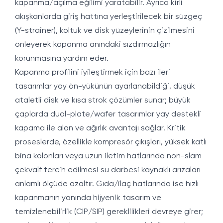
kapanma/açılma eğilimi yaratabilir. Ayrıca kirli
akışkanlarda giriş hattına yerleştirilecek bir süzgeç
(Y-strainer), koltuk ve disk yüzeylerinin çizilmesini
önleyerek kapanma anındaki sızdırmazlığın
korunmasına yardım eder.
Kapanma profilini iyileştirmek için bazı ileri
tasarımlar yay ön-yükünün ayarlanabildiği, düşük
ataletli disk ve kısa strok çözümler sunar; büyük
çaplarda dual-plate/wafer tasarımlar yay destekli
kapama ile alan ve ağırlık avantajı sağlar. Kritik
proseslerde, özellikle kompresör çıkışları, yüksek katlı
bina kolonları veya uzun iletim hatlarında non-slam
çekvalf tercih edilmesi su darbesi kaynaklı arızaları
anlamlı ölçüde azaltır. Gıda/ilaç hatlarında ise hızlı
kapanmanın yanında hijyenik tasarım ve
temizlenebilirlik (CIP/SIP) gereklilikleri devreye girer;