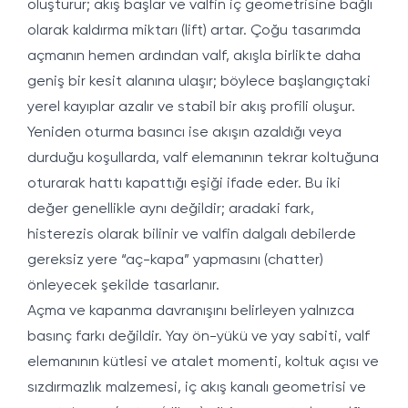
oluşturur; akış başlar ve valfin iç geometrisine bağlı
olarak kaldırma miktarı (lift) artar. Çoğu tasarımda
açmanın hemen ardından valf, akışla birlikte daha
geniş bir kesit alanına ulaşır; böylece başlangıçtaki
yerel kayıplar azalır ve stabil bir akış profili oluşur.
Yeniden oturma basıncı ise akışın azaldığı veya
durduğu koşullarda, valf elemanının tekrar koltuğuna
oturarak hattı kapattığı eşiği ifade eder. Bu iki
değer genellikle aynı değildir; aradaki fark,
histerezis olarak bilinir ve valfin dalgalı debilerde
gereksiz yere “aç-kapa” yapmasını (chatter)
önleyecek şekilde tasarlanır.
Açma ve kapanma davranışını belirleyen yalnızca
basınç farkı değildir. Yay ön-yükü ve yay sabiti, valf
elemanının kütlesi ve atalet momenti, koltuk açısı ve
sızdırmazlık malzemesi, iç akış kanalı geometrisi ve