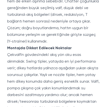
hem de erken aşınma sebebidir. Chatter çoğunlukla
gereğinden büyük seçilmiş valf, düşük debi ve
türbülanslı akış bölgeleri (dirsek, redüksiyon, T
bağlantı hemen sonrası) nedeniyle ortaya çıkar.
Çözüm; doğru boyutlandırma, hattın uygun bir
bölümüne yerleşim ve gerektiğinde girişte süzgeç
(Y-strainer) kullanımıdır.
Montajda Dikkat Edilecek Noktalar
Çekvalfin gövdesindeki akış yön oku esas
alınmalıdır. Swing tipler, yatayda en iyi performansı
verir; dikey hatlarda yalnızca aşağıdan yukarı akışta
sorunsuz çalışırlar. Yaylı ve nozzle tipler, hem yatay
hem dikey konumda daha geniş esneklik sunar. Valfi,
pompa çıkışına çok yakın konumlandırmak su
darbesini azaltmaya yardımcı olur; ancak hemen
dirsek/teesonrası türbülanslı bölgelere koymaktan