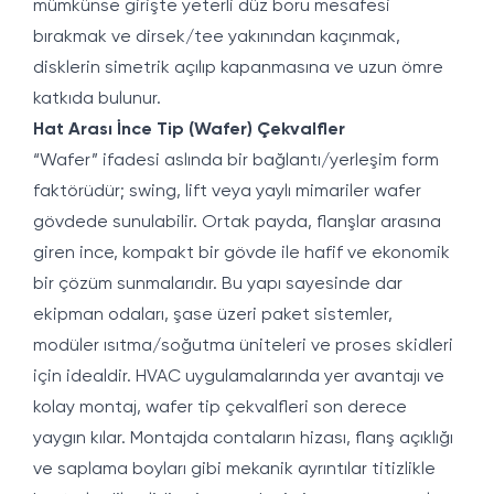
mümkünse girişte yeterli düz boru mesafesi
bırakmak ve dirsek/tee yakınından kaçınmak,
disklerin simetrik açılıp kapanmasına ve uzun ömre
katkıda bulunur.
Hat Arası İnce Tip (Wafer) Çekvalfler
“Wafer” ifadesi aslında bir bağlantı/yerleşim form
faktörüdür; swing, lift veya yaylı mimariler wafer
gövdede sunulabilir. Ortak payda, flanşlar arasına
giren ince, kompakt bir gövde ile hafif ve ekonomik
bir çözüm sunmalarıdır. Bu yapı sayesinde dar
ekipman odaları, şase üzeri paket sistemler,
modüler ısıtma/soğutma üniteleri ve proses skidleri
için idealdir. HVAC uygulamalarında yer avantajı ve
kolay montaj, wafer tip çekvalfleri son derece
yaygın kılar. Montajda contaların hizası, flanş açıklığı
ve saplama boyları gibi mekanik ayrıntılar titizlikle