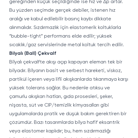
gereğinden küçük seçildiğinde ise hız ve Δp artar.
Bu yüzden seçimde gerçek debiler, istenen hız
aralığı ve kabul edilebilir basınç kaybı dikkate
alınmalıdır. Sızdırmazlık için elastomerik koltuklarla
“bubble-tight” performans elde edilir; yüksek
sıcaklık/gaz servislerinde metal koltuk tercih edilir.
Bilyalı (Ball) Çekvalf
Bilyalı çekvalfte akışı açıp kapayan eleman tek bir
bilyadır. Bilyanın basit ve serbest hareketi, viskoz,
partikül içeren veya lifli akışkanlarda tıkanmaya karşı
yüksek tolerans sağlar. Bu nedenle atıksu ve
çamurlu akışkan hatları, gıda prosesleri, şeker,
nişasta, süt ve CIP/temizlik kimyasalları gibi
uygulamalarda pratik ve düşük bakım gerektiren bir
çözümdür. Bazı tasarımlarda bilya hafif eksantrik
veya elastomer kaplıdır; bu, hem sızdırmazlığı