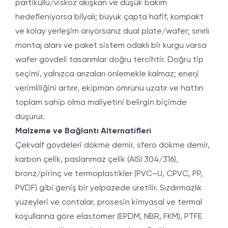
partiküllü/viskoz akışkan ve düşük bakım
hedefleniyorsa bilyalı; büyük çapta hafif, kompakt
ve kolay yerleşim arıyorsanız dual plate/wafer; sınırlı
montaj alanı ve paket sistem odaklı bir kurgu varsa
wafer gövdeli tasarımlar doğru tercihtir. Doğru tip
seçimi, yalnızca arızaları önlemekle kalmaz; enerji
verimliliğini artırır, ekipman ömrünü uzatır ve hattın
toplam sahip olma maliyetini belirgin biçimde
düşürür.
Malzeme ve Bağlantı Alternatifleri
Çekvalf gövdeleri dökme demir, sfero dökme demir,
karbon çelik, paslanmaz çelik (AISI 304/316),
bronz/pirinç ve termoplastikler (PVC–U, CPVC, PP,
PVDF) gibi geniş bir yelpazede üretilir. Sızdırmazlık
yüzeyleri ve contalar, prosesin kimyasal ve termal
koşullarına göre elastomer (EPDM, NBR, FKM), PTFE