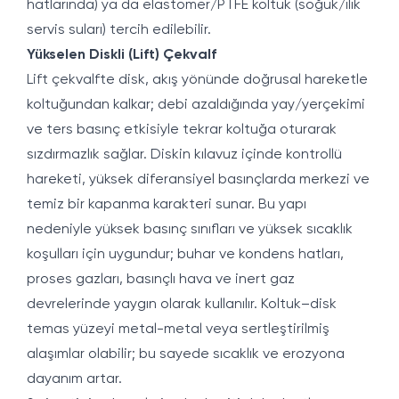
hatlarında) ya da elastomer/PTFE koltuk (soğuk/ılık
servis suları) tercih edilebilir.
Yükselen Diskli (Lift) Çekvalf
Lift çekvalfte disk, akış yönünde doğrusal hareketle
koltuğundan kalkar; debi azaldığında yay/yerçekimi
ve ters basınç etkisiyle tekrar koltuğa oturarak
sızdırmazlık sağlar. Diskin kılavuz içinde kontrollü
hareketi, yüksek diferansiyel basınçlarda merkezi ve
temiz bir kapanma karakteri sunar. Bu yapı
nedeniyle yüksek basınç sınıfları ve yüksek sıcaklık
koşulları için uygundur; buhar ve kondens hatları,
proses gazları, basınçlı hava ve inert gaz
devrelerinde yaygın olarak kullanılır. Koltuk–disk
temas yüzeyi metal-metal veya sertleştirilmiş
alaşımlar olabilir; bu sayede sıcaklık ve erozyona
dayanım artar.