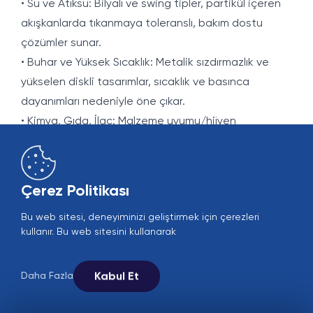
• Su ve Atıksu: Bilyalı ve swing tipler, partikül içeren
akışkanlarda tıkanmaya toleranslı, bakım dostu
çözümler sunar.
• Buhar ve Yüksek Sıcaklık: Metalik sızdırmazlık ve
yükselen diskli tasarımlar, sıcaklık ve basınca
dayanımları nedeniyle öne çıkar.
• Kimya, Gıda, İlaç: Malzeme uyumu/hijyen
gereksinimleri belirleyicidir; paslanmaz gövde, PTFE
sızdırmazlık ve CIP/SIP uygunluğu aranır.
Arıza Belirtileri ve Bakım İpuçları
Çerez Politikası
Sürekli gürültü ve titreşim, çekvalfin doğru
Bu web sitesi, deneyiminizi geliştirmek için çerezleri
kapanmadığının ya da chatter oluştuğunun
kullanır. Bu web sitesini kullanarak
ipuçlarıdır. Ters akışa dair basınç dalgalanmaları,
hatlarda ani darbe sesleri ve pompanın sık devreye
Kabul Et
Daha Fazla
girip çıkması da alarm niteliğindedir. Periyodik
bakımda; disk/kapak yüzeyi, koltuk, yay ön-yükü,