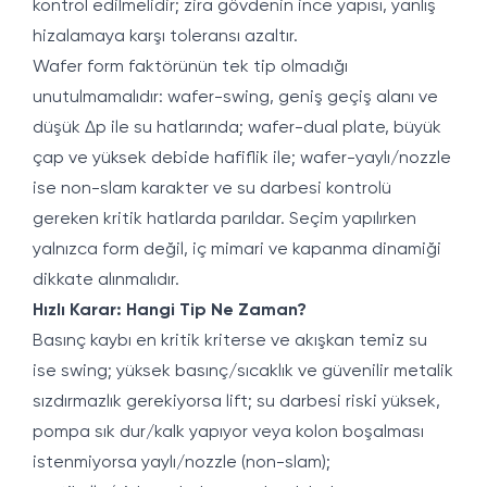
kontrol edilmelidir; zira gövdenin ince yapısı, yanlış
hizalamaya karşı toleransı azaltır.
Wafer form faktörünün tek tip olmadığı
unutulmamalıdır: wafer-swing, geniş geçiş alanı ve
düşük Δp ile su hatlarında; wafer-dual plate, büyük
çap ve yüksek debide hafiflik ile; wafer-yaylı/nozzle
ise non-slam karakter ve su darbesi kontrolü
gereken kritik hatlarda parıldar. Seçim yapılırken
yalnızca form değil, iç mimari ve kapanma dinamiği
dikkate alınmalıdır.
Hızlı Karar: Hangi Tip Ne Zaman?
Basınç kaybı en kritik kriterse ve akışkan temiz su
ise swing; yüksek basınç/sıcaklık ve güvenilir metalik
sızdırmazlık gerekiyorsa lift; su darbesi riski yüksek,
pompa sık dur/kalk yapıyor veya kolon boşalması
istenmiyorsa yaylı/nozzle (non-slam);