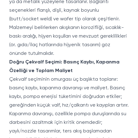
ya da metalik yüzeylerle tasarlanır. Bağlantı
seçenekleri flanşlı, dişli, kaynak boyunlu
(butt/socket weld) ve wafer tip olarak çeşitlenir.
Malzemeyi belirlerken akışkanın korozifliği, sıcaklık-
baskı aralığı, hijyen koşulları ve mevzuat gereklilikleri
(ör. gıda/ilaç hatlarında hijyenik tasarım) göz
önünde tutulmalıdır.
Doğru Çekvalf Seçimi: Basınç Kaybı, Kapanma
Özelliği ve Toplam Maliyet
Çekvalf seçiminin omurgası üç başlıkta toplanır:
basınç kaybı, kapanma davranışı ve maliyet. Basınç
kaybı, pompa enerjisi tüketimini doğrudan etkiler;
gereğinden küçük valf, hız/çalkantı ve kayıpları artırır.
Kapanma davranışı, özellikle pompa duruşlarında su
darbesini azaltmak için kritik önemdedir;
yaylı/nozzle tasarımlar, ters akış başlamadan