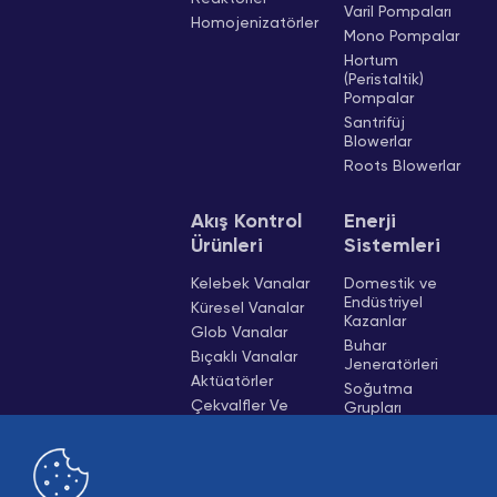
Varil Pompaları
Homojenizatörler
Mono Pompalar
Hortum
(Peristaltik)
Pompalar
Santrifüj
Blowerlar
Roots Blowerlar
Akış Kontrol
Enerji
Ürünleri
Sistemleri
Kelebek Vanalar
Domestik ve
Endüstriyel
Küresel Vanalar
Kazanlar
Glob Vanalar
Buhar
Bıçaklı Vanalar
Jeneratörleri
Aktüatörler
Soğutma
Çekvalfler Ve
Grupları
Pislik Tutucular
Soğutma
Pnömatik
Kuleleri
Pistonlu Vanalar