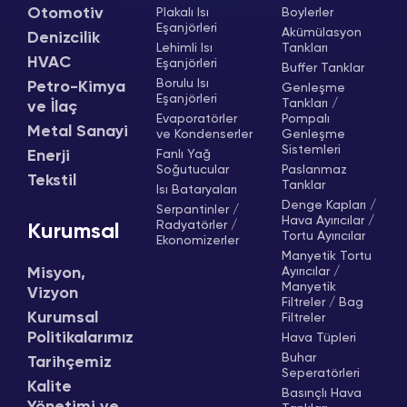
Otomotiv
Plakalı Isı
Boylerler
Eşanjörleri
Akümülasyon
Denizcilik
Lehimli Isı
Tankları
HVAC
Eşanjörleri
Buffer Tanklar
Borulu Isı
Petro-Kimya
Genleşme
Eşanjörleri
Tankları /
ve İlaç
Evaporatörler
Pompalı
Metal Sanayi
ve Kondenserler
Genleşme
Sistemleri
Enerji
Fanlı Yağ
Soğutucular
Paslanmaz
Tekstil
Tanklar
Isı Bataryaları
Denge Kapları /
Serpantinler /
Hava Ayırıcılar /
Radyatörler /
Kurumsal
Tortu Ayırıcılar
Ekonomizerler
Manyetik Tortu
Misyon,
Ayırıcılar /
Manyetik
Vizyon
Filtreler / Bag
Kurumsal
Filtreler
Politikalarımız
Hava Tüpleri
Buhar
Tarihçemiz
Seperatörleri
Kalite
Basınçlı Hava
Yönetimi ve