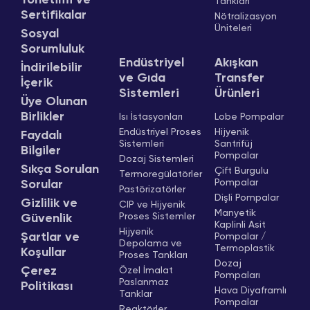
Tankları
Sertifikalar
Nötralizasyon
Üniteleri
Sosyal
Sorumluluk
Endüstriyel
Akışkan
İndirilebilir
ve Gıda
Transfer
İçerik
Sistemleri
Ürünleri
Üye Olunan
Birlikler
Isı İstasyonları
Lobe Pompalar
Endüstriyel Proses
Hijyenik
Faydalı
Sistemleri
Santrifüj
Bilgiler
Pompalar
Dozaj Sistemleri
Sıkça Sorulan
Çift Burgulu
Termoregülatörler
Pompalar
Sorular
Pastörizatörler
Dişli Pompalar
Gizlilik ve
CIP ve Hijyenik
Manyetik
Proses Sistemler
Güvenlik
Kaplinli Asit
Hijyenik
Şartlar ve
Pompalar /
Depolama ve
Termoplastik
Koşullar
Proses Tankları
Dozaj
Çerez
Özel İmalat
Pompaları
Paslanmaz
Politikası
Hava Diyaframlı
Tanklar
Pompalar
Reaktörler