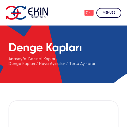
MENU
Denge Kapları
Anasayfa
-
Basınçlı Kaplar
-
Denge Kapları / Hava Ayırıcılar / Tortu Ayırıcılar