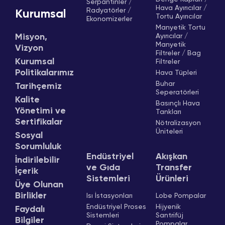
Serpantinler /
Hava Ayırıcılar /
Radyatörler /
Kurumsal
Tortu Ayırıcılar
Ekonomizerler
Manyetik Tortu
Misyon,
Ayırıcılar /
Manyetik
Vizyon
Filtreler / Bag
Kurumsal
Filtreler
Politikalarımız
Hava Tüpleri
Buhar
Tarihçemiz
Seperatörleri
Kalite
Basınçlı Hava
Yönetimi ve
Tankları
Sertifikalar
Nötralizasyon
Üniteleri
Sosyal
Sorumluluk
Endüstriyel
Akışkan
İndirilebilir
ve Gıda
Transfer
İçerik
Sistemleri
Ürünleri
Üye Olunan
Birlikler
Isı İstasyonları
Lobe Pompalar
Endüstriyel Proses
Hijyenik
Faydalı
Sistemleri
Santrifüj
Bilgiler
Pompalar