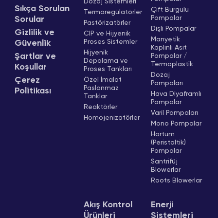
Dozaj Sistemleri
Sıkça Sorulan
Çift Burgulu
Termoregülatörler
Pompalar
Sorular
Pastörizatörler
Dişli Pompalar
Gizlilik ve
CIP ve Hijyenik
Manyetik
Proses Sistemler
Güvenlik
Kaplinli Asit
Hijyenik
Şartlar ve
Pompalar /
Depolama ve
Termoplastik
Koşullar
Proses Tankları
Dozaj
Çerez
Özel İmalat
Pompaları
Paslanmaz
Politikası
Hava Diyaframlı
Tanklar
Pompalar
Reaktörler
Varil Pompaları
Homojenizatörler
Mono Pompalar
Hortum
(Peristaltik)
Pompalar
Santrifüj
Blowerlar
Roots Blowerlar
Akış Kontrol
Enerji
Ürünleri
Sistemleri