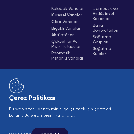
Kelebek Vanalar
Domestik ve
Endüstriyel
Küresel Vanalar
Kazanlar
Glob Vanalar
Buhar
Bıçaklı Vanalar
Jeneratörleri
Aktüatörler
Soğutma
Çekvalfler Ve
Grupları
Pislik Tutucular
Soğutma
Pnömatik
Kuleleri
Pistonlu Vanalar
Çerez Politikası
Bu web sitesi, deneyiminizi geliştirmek için çerezleri
Online Satış
B2B Giriş
kullanır. Bu web sitesini kullanarak
AI Asistan İle Konuş
© 2005-2026 Ekin Endüstriyel - Tüm hakları saklıdır.
Sosyal medyada bizi takip edin.