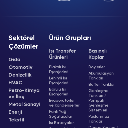
Sektörel
Ürün Grupları
Çözümler
Isı Transfer
Basınçlı
Ürünleri
Kaplar
Gıda
Otomotiv
Plakalı Isı
Boylerler
Eşanjörleri
Akümülasyon
Denizcilik
Lehimli Isı
Tankları
HVAC
Eşanjörleri
Buffer Tanklar
Borulu Isı
Petro-Kimya
Genleşme
Eşanjörleri
Tankları /
ve İlaç
Evaporatörler
Pompalı
Metal Sanayi
ve Kondenserler
Genleşme
Sistemleri
Enerji
Fanlı Yağ
Soğutucular
Paslanmaz
Tekstil
Tanklar
Isı Bataryaları
Denge Kapları /