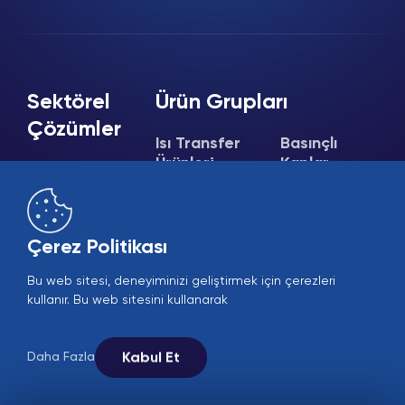
Sektörel
Ürün Grupları
Çözümler
Isı Transfer
Basınçlı
Ürünleri
Kaplar
Gıda
Otomotiv
Plakalı Isı
Boylerler
Eşanjörleri
Akümülasyon
Denizcilik
Lehimli Isı
Tankları
HVAC
Çerez Politikası
Eşanjörleri
Buffer Tanklar
Borulu Isı
Petro-Kimya
Genleşme
Eşanjörleri
Bu web sitesi, deneyiminizi geliştirmek için çerezleri
Tankları /
ve İlaç
kullanır. Bu web sitesini kullanarak
Evaporatörler
Pompalı
Metal Sanayi
ve Kondenserler
Genleşme
Sistemleri
Enerji
Fanlı Yağ
Soğutucular
Paslanmaz
Kabul Et
Daha Fazla
Tekstil
Tanklar
Isı Bataryaları
Denge Kapları /
Serpantinler /
Hava Ayırıcılar /