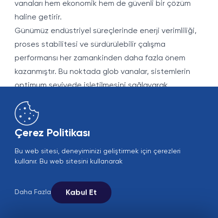
vanaları hem ekonomik hem de güvenli bir çözüm
haline getirir.
Günümüz endüstriyel süreçlerinde enerji verimliliği,
proses stabilitesi ve sürdürülebilir çalışma
performansı her zamankinden daha fazla önem
kazanmıştır. Bu noktada glob vanalar, sistemlerin
optimum seviyede işletilmesini sağlayarak
işletmelere hem operasyonel sorunsuzluk hem de
maliyet avantajı sunar. Kritik proses hatlarında
güvenilir kapama ve kontrol sağlayan bu vanalar,
Çerez Politikası
modern tesislerin üretim kalitesini yükselten ve
Bu web sitesi, deneyiminizi geliştirmek için çerezleri
kesintisiz çalışma düzenini destekleyen stratejik bir
kullanır. Bu web sitesini kullanarak
bileşen olmaya devam etmektedir.
Sonuç olarak; ister yüksek ısıl değerlere sahip enerji
Kabul Et
Daha Fazla
santralleri, ister hassas hijyen gerektiren gıda
üretim tesisleri olsun, glob vanalar her ölçekte