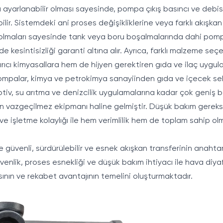
a ayarlanabilir olması sayesinde, pompa çıkış basıncı ve debi
ir. Sistemdeki ani proses değişikliklerine veya farklı akışkan ih
lı olmaları sayesinde tank veya boru boşalmalarında dahi po
mde kesintisizliği garanti altına alır. Ayrıca, farklı malzeme seç
rıcı kimyasallara hem de hijyen gerektiren gıda ve ilaç uygul
palar, kimya ve petrokimya sanayiinden gıda ve içecek sek
iv, su arıtma ve denizcilik uygulamalarına kadar çok geniş bi
nin vazgeçilmez ekipmanı haline gelmiştir. Düşük bakım gereks
e işletme kolaylığı ile hem verimlilik hem de toplam sahip ol
güvenli, sürdürülebilir ve esnek akışkan transferinin anahta
üvenlik, proses esnekliği ve düşük bakım ihtiyacı ile hava diy
ının ve rekabet avantajının temelini oluşturmaktadır.