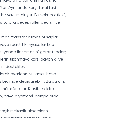
ı hava bir diyaframın arkasına
er. Aynı anda karşı taraftaki
 bir vakum oluşur. Bu vakum etkisi,
 tarafa geçer, roller değişir ve
çimde transfer etmesini sağlar.
veya reaktif kimyasallar bile
ru yönde ilerlemesini garanti eder;
erin tıkanmaya karşı dayanıklı ve
ını destekler.
rak ayarlanır. Kullanıcı, hava
 biçimde değiştirebilir. Bu durum,
 mümkün kılar. Klasik elektrik
en, hava diyaframlı pompalarda
rmaşık mekanik aksamların