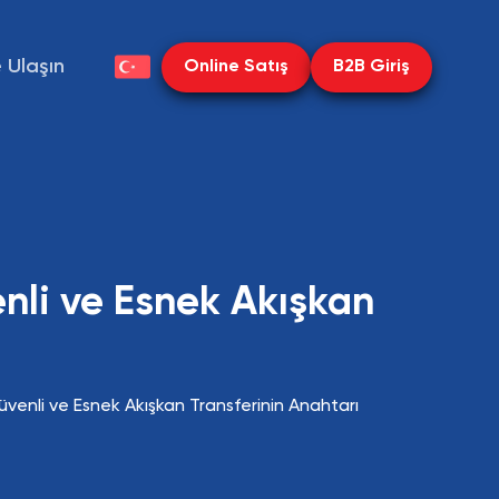
e Ulaşın
Online Satış
B2B Giriş
nli ve Esnek Akışkan
venli ve Esnek Akışkan Transferinin Anahtarı