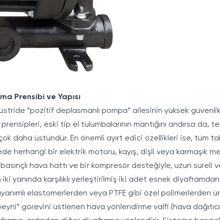
ma Prensibi ve Yapısı
stride “pozitif deplasmanlı pompa” ailesinin yüksek güvenli
prensipleri, eski tip el tulumbalarının mantığını andırsa da, t
çok daha üstündür. En önemli ayırt edici özellikleri ise, tüm
ede herhangi bir elektrik motoru, kayış, dişli veya karmaşık m
asınçlı hava hattı ve bir kompresör desteğiyle, uzun süreli ve 
ki yanında karşılıklı yerleştirilmiş iki adet esnek diyaframdan
anımlı elastomerlerden veya PTFE gibi özel polimerlerden ür
ni” görevini üstlenen hava yönlendirme valfi (hava dağıtıcı),