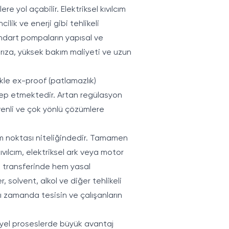
re yol açabilir. Elektriksel kıvılcım
cilik ve enerji gibi tehlikeli
andart pompaların yapısal ve
arıza, yüksek bakım maliyeti ve uzun
ikle ex-proof (patlamazlık)
alep etmektedir. Artan regülasyon
üvenli ve çok yönlü çözümlere
m noktası niteliğindedir. Tamamen
ıvılcım, elektriksel ark veya motor
rin transferinde hem yasal
, solvent, alkol ve diğer tehlikeli
ı zamanda tesisin ve çalışanların
iyel proseslerde büyük avantaj