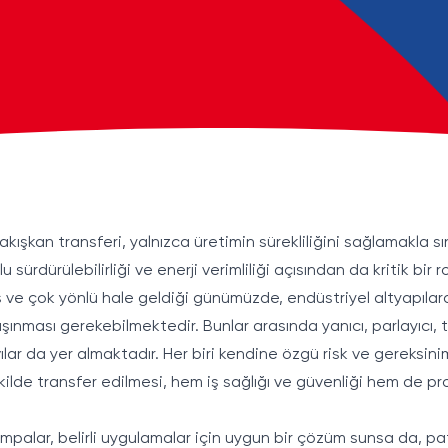
ışkan transferi, yalnızca üretimin sürekliliğini sağlamakla sın
sürdürülebilirliği ve enerji verimliliği açısından da kritik bir r
ve çok yönlü hale geldiği günümüzde, endüstriyel altyapılarda
aşınması gerekebilmektedir. Bunlar arasında yanıcı, parlayıcı, t
ılar da yer almaktadır. Her biri kendine özgü risk ve gereksini
şekilde transfer edilmesi, hem iş sağlığı ve güvenliği hem de p
palar, belirli uygulamalar için uygun bir çözüm sunsa da, patla