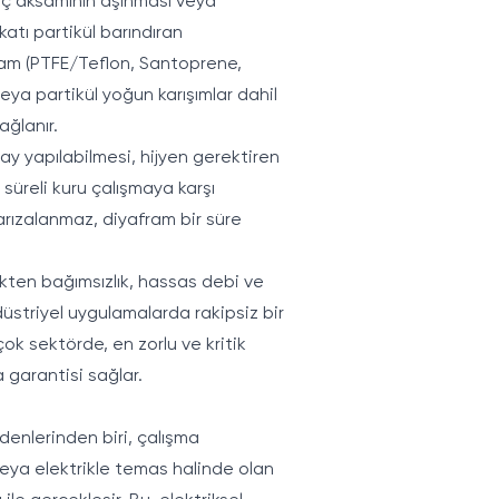
iç aksamının aşınması veya
 katı partikül barındıran
fram (PTFE/Teflon, Santoprene,
veya partikül yoğun karışımlar dahil
ğlanır.
ay yapılabilmesi, hijyen gerektiren
süreli kuru çalışmaya karşı
arızalanmaz, diyafram bir süre
ikten bağımsızlık, hassas debi ve
düstriyel uygulamalarda rakipsiz bir
ok sektörde, en zorlu ve kritik
a garantisi sağlar.
denlerinden biri, çalışma
veya elektrikle temas halinde olan