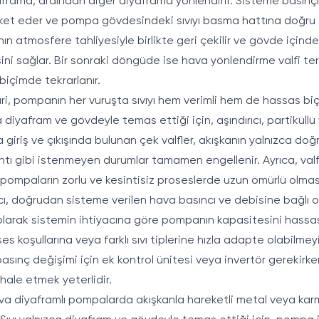
aframa, ardından diğer diyaframa yönlendirir. Sisteme basınçl
et eder ve pompa gövdesindeki sıvıyı basma hattına doğru it
ın atmosfere tahliyesiyle birlikte geri çekilir ve gövde içinde
ini sağlar. Bir sonraki döngüde ise hava yönlendirme valfi ters
biçimde tekrarlanır.
mari, pompanın her vuruşta sıvıyı hem verimli hem de hassas bi
diyafram ve gövdeyle temas ettiği için, aşındırıcı, partiküllü 
iriş ve çıkışında bulunan çek valfler, akışkanın yalnızca doğ
tı gibi istenmeyen durumlar tamamen engellenir. Ayrıca, valfl
 pompaların zorlu ve kesintisiz proseslerde uzun ömürlü olmas
ı, doğrudan sisteme verilen hava basıncı ve debisine bağlı ola
 olarak sistemin ihtiyacına göre pompanın kapasitesini hassas
 koşullarına veya farklı sıvı tiplerine hızla adapte olabilmeyi
sınç değişimi için ek kontrol ünitesi veya invertör gerekirk
ale etmek yeterlidir.
hava diyaframlı pompalarda akışkanla hareketli metal veya ka