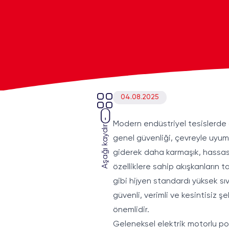
04.08.2025
Modern endüstriyel tesislerde ak
Aşağı kaydır
genel güvenliği, çevreyle uyumlu 
giderek daha karmaşık, hassas 
özelliklere sahip akışkanların t
gibi hijyen standardı yüksek sıv
güvenli, verimli ve kesintisiz 
önemlidir.
Geleneksel elektrik motorlu pom