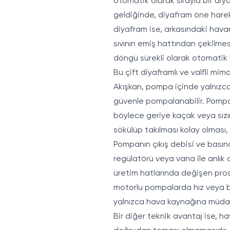
otomatik olarak sırayla bir diy
geldiğinde, diyafram öne harek
diyafram ise, arkasındaki havan
sıvının emiş hattından çekilmes
döngü sürekli olarak otomatik 
Bu çift diyaframlı ve valfli mi
Akışkan, pompa içinde yalnızca 
güvenle pompalanabilir. Pompa g
böylece geriye kaçak veya sızın
sökülüp takılması kolay olması,
Pompanın çıkış debisi ve basınc
regülatörü veya vana ile anlık
üretim hatlarında değişen proses
motorlu pompalarda hız veya ba
yalnızca hava kaynağına müdah
Bir diğer teknik avantaj ise, 