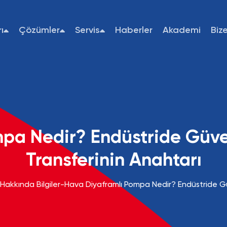
ı
Çözümler
Servis
Haberler
Akademi
Biz
pa Nedir? Endüstride Güve
Transferinin Anahtarı
akkında Bilgiler
-
Hava Diyaframlı Pompa Nedir? Endüstride Gü