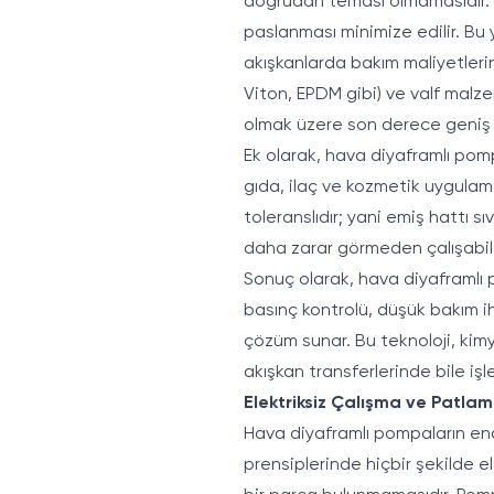
doğrudan teması olmamasıdır. S
paslanması minimize edilir. Bu ya
akışkanlarda bakım maliyetlerin
Viton, EPDM gibi) ve valf malzem
olmak üzere son derece geniş 
Ek olarak, hava diyaframlı pomp
gıda, ilaç ve kozmetik uygulama
toleranslıdır; yani emiş hattı 
daha zarar görmeden çalışabili
Sonuç olarak, hava diyaframlı p
basınç kontrolü, düşük bakım ih
çözüm sunar. Bu teknoloji, kimy
akışkan transferlerinde bile işl
Elektriksiz Çalışma ve Patlam
Hava diyaframlı pompaların endü
prensiplerinde hiçbir şekilde e