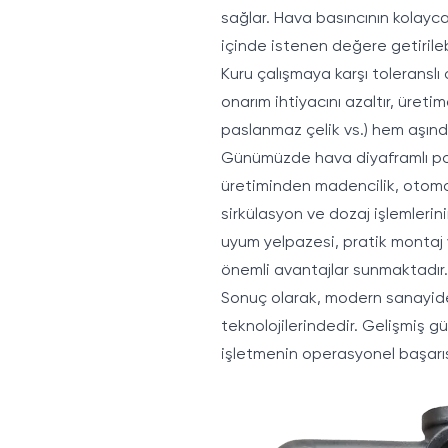
sağlar. Hava basıncının kolayc
içinde istenen değere getirilebil
Kuru çalışmaya karşı tolerans
onarım ihtiyacını azaltır, üreti
paslanmaz çelik vs.) hem aşındı
Günümüzde hava diyaframlı pom
üretiminden madencilik, otomot
sirkülasyon ve dozaj işlemleri
uyum yelpazesi, pratik montaj v
önemli avantajlar sunmaktadır.
Sonuç olarak, modern sanayide 
teknolojilerindedir. Gelişmiş g
işletmenin operasyonel başarıs