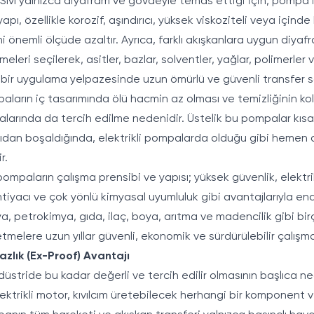
ıvı yalnızca diyafram ve gövdeyle temas ettiği için, pompa 
pı, özellikle korozif, aşındırıcı, yüksek viskoziteli veya içinde
i önemli ölçüde azaltır. Ayrıca, farklı akışkanlara uygun diya
eleri seçilerek, asitler, bazlar, solventler, yağlar, polimerler 
bir uygulama yelpazesinde uzun ömürlü ve güvenli transfer sa
aların iç tasarımında ölü hacmin az olması ve temizliğinin kol
larında da tercih edilme nedenidir. Üstelik bu pompalar kısa 
sıvıdan boşaldığında, elektrikli pompalarda olduğu gibi hemen 
r.
ompaların çalışma prensibi ve yapısı; yüksek güvenlik, elektr
tiyacı ve çok yönlü kimyasal uyumluluk gibi avantajlarıyla en
a, petrokimya, gıda, ilaç, boya, arıtma ve madencilik gibi birç
etmelere uzun yıllar güvenli, ekonomik ve sürdürülebilir çalışm
azlık (Ex-Proof) Avantajı
stride bu kadar değerli ve tercih edilir olmasının başlıca ne
lektrikli motor, kıvılcım üretebilecek herhangi bir komponent 