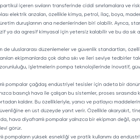
tikül içeren sıvıların transferinde ciddi sınırlamalara ve riskle
lası elektrik arızaları, özellikle kimya, petrol, ilaç, boya, maden
retim duruşlarının ana nedenlerinden biri olabilir. Ayrıca, st
f ya da agresif kimyasal için yetersiz kalabilir ve bu da sık 
m de uluslararası düzenlemeler ve güvenlik standartları, özell
lanılan ekipmanlarda çok daha sıkı ve ileri seviye tedbirler t
m zorunluluğu, işletmelerin pompa teknolojilerinde inovatif, g
mlı pompalar çağdaş endüstriyel tesisler için adeta bir dönü
ızca basınçlı hava ile çalışan bu sistemler, proses sırasında k
rtadan kaldırır. Bu özellikleriyle, yanıcı ve patlayıcı maddele
venliğine en üst düzeyde yanıt verir. Özellikle akaryakıt, tiner
rda, hava diyaframlı pompalar yalnızca bir ekipman değil, ayn
levi görür.
ı pompaların yüksek esnekliği ve pratik kullanımı da endüstr