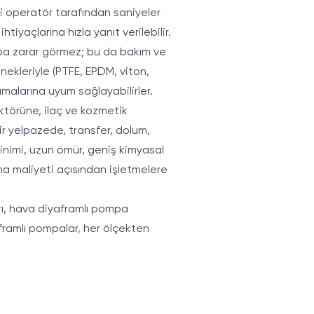
si operatör tarafından saniyeler
tiyaçlarına hızla yanıt verilebilir.
mpa zarar görmez; bu da bakım ve
enekleriyle (PTFE, EPDM, viton,
amalarına uyum sağlayabilirler.
törüne, ilaç ve kozmetik
r yelpazede, transfer, dolum,
inimi, uzun ömür, geniş kimyasal
ma maliyeti açısından işletmelere
rı, hava diyaframlı pompa
aframlı pompalar, her ölçekten