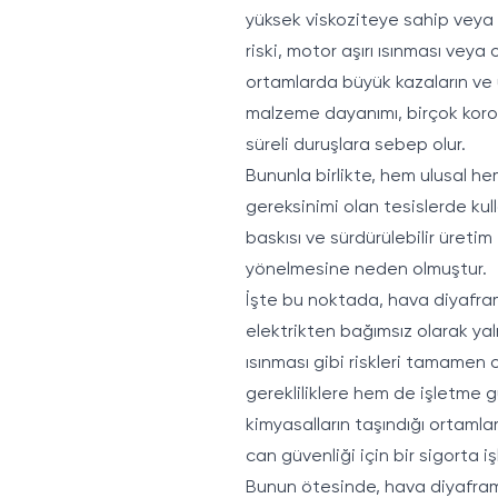
yüksek viskoziteye sahip veya par
riski, motor aşırı ısınması veya o
ortamlarda büyük kazaların ve ü
malzeme dayanımı, birçok korozi
süreli duruşlara sebep olur.
Bununla birlikte, hem ulusal he
gereksinimi olan tesislerde kul
baskısı ve sürdürülebilir üreti
yönelmesine neden olmuştur.
İşte bu noktada, hava diyafra
elektrikten bağımsız olarak yaln
ısınması gibi riskleri tamamen o
gerekliliklere hem de işletme gü
kimyasalların taşındığı ortamla
can güvenliği için bir sigorta iş
Bunun ötesinde, hava diyaframl