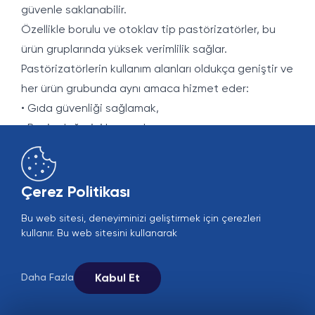
güvenle saklanabilir.
Özellikle borulu ve otoklav tip pastörizatörler, bu
ürün gruplarında yüksek verimlilik sağlar.
Pastörizatörlerin kullanım alanları oldukça geniştir ve
her ürün grubunda aynı amaca hizmet eder:
• Gıda güvenliği sağlamak,
• Besin değerini korumak,
• Doğal tat ve aromayı muhafaza etmek,
• Raf ömrünü uzatarak lojistik süreçlere katkı
sağlamak.
Çerez Politikası
Kısacası, pastörizatörler yalnızca süt veya meyve
Bu web sitesi, deneyiminizi geliştirmek için çerezleri
suyu için değil; gıda sektörünün her alanında,
kullanır. Bu web sitesini kullanarak
ürünlerin sağlıklı, güvenli ve kaliteli şekilde tüketiciye
ulaşmasını mümkün kılan en temel teknolojilerden
Kabul Et
Daha Fazla
biridir.
Sonuç: Güvenilir ve Sürdürülebilir Gıda İşleme İçin