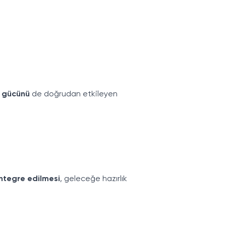
t gücünü
de doğrudan etkileyen
entegre edilmesi
, geleceğe hazırlık