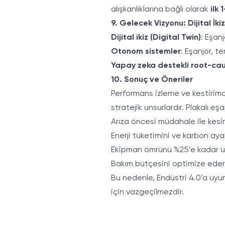
alışkanlıklarına bağlı olarak
ilk 
9. Gelecek Vizyonu: Dijital İk
Dijital ikiz (Digital Twin)
: Eşan
Otonom sistemler
: Eşanjör, te
Yapay zeka destekli root-cau
10. Sonuç ve Öneriler
Performans izleme ve kestirimc
stratejik unsurlardır. Plakalı e
Arıza öncesi müdahale ile kesin
Enerji tüketimini ve karbon ayak
Ekipman ömrünü %25’e kadar uz
Bakım bütçesini optimize eder
Bu nedenle, Endüstri 4.0’a uyu
için vazgeçilmezdir.