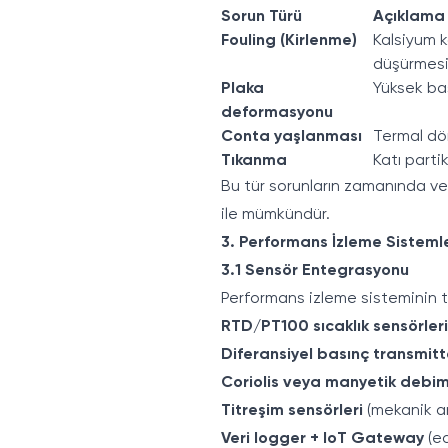
Sorun Türü
Açıklama
Fouling (Kirlenme)
Kalsiyum ka
düşürmes
Plaka
Yüksek bas
deformasyonu
Conta yaşlanması
Termal dö
Tıkanma
Katı parti
Bu tür sorunların zamanında ve
ile mümkündür.
3. Performans İzleme Sistemle
3.1 Sensör Entegrasyonu
Performans izleme sisteminin t
RTD/PT100 sıcaklık sensörleri
Diferansiyel basınç transmitt
Coriolis veya manyetik debim
Titreşim sensörleri
(mekanik arı
Veri logger + IoT Gateway
(ed