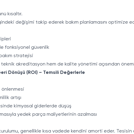
ü kısaltır.
iğindeki değişimi takip ederek bakım planlamasını optimize ed
ipleri
de fonksiyonel güvenlik
 bakım stratejisi
teknik akreditasyon hem de kalite yönetimi açısından önemli
Geri Dönüşü (ROI) – Temsili Değerlerle
ın önlenmesi
ilik artışı
esinde kimyasal giderlerde düşüş
masıyla yedek parça maliyetlerinin azalması
 kurulumu, genellikle kısa vadede kendini amorti eder. Tesisi