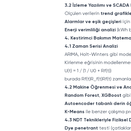
3.2 İzleme Yazılımı ve SCADA
Ölçülen verilerin
trend grafikl
Alarmlar ve eşik geçişleri
için
Enerji verimliliği analizi
(kWh b
4. Kestirimci Bakımın Matemat
4.1 Zaman Serisi Analizi
ARIMA, Holt-Winters gibi mode
Kirlenme eğrisinin modellenmes
U(t) = 1 / (1 / U0 + Rf(t))
burada Rf(t)R_f(t)Rf​(t) zamanla
4.2 Makine Öğrenmesi ve Ano
Random Forest
,
XGBoost
gibi
Autoencoder tabanlı derin 
K-Means
ile benzer çalışma pro
4.3 NDT Teknikleriyle Fizikse
Dye penetrant
testi (çatlaklar