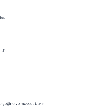
er.
dir.
n ölçeğine ve mevcut bakım