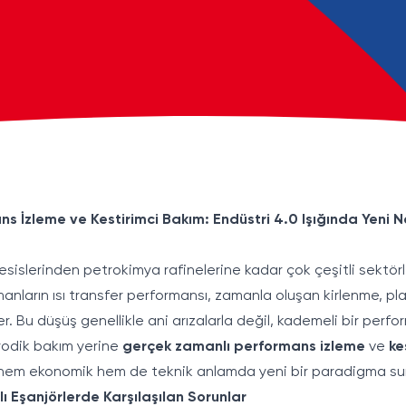
ns İzleme ve Kestirimci Bakım: Endüstri 4.0 Işığında Yeni 
tesislerinden petrokimya rafinelerine kadar çok çeşitli sektörl
manların ısı transfer performansı, zamanla oluşan kirlenme, 
r. Bu düşüş genellikle ani arızalarla değil, kademeli bir perfo
yodik bakım yerine
gerçek zamanlı performans izleme
ve
ke
hem ekonomik hem de teknik anlamda yeni bir paradigma su
alı Eşanjörlerde Karşılaşılan Sorunlar