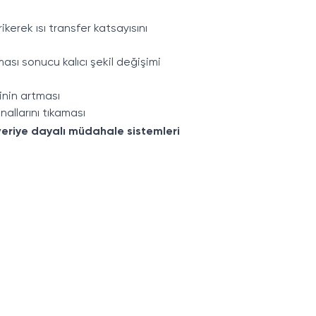
rikerek ısı transfer katsayısını
ması sonucu kalıcı şekil değişimi
inin artması
allarını tıkaması
veriye dayalı müdahale sistemleri