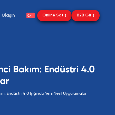
e Ulaşın
Online Satış
B2B Giriş
mci Bakım: Endüstri 4.0
lar
ım: Endüstri 4.0 Işığında Yeni Nesil Uygulamalar