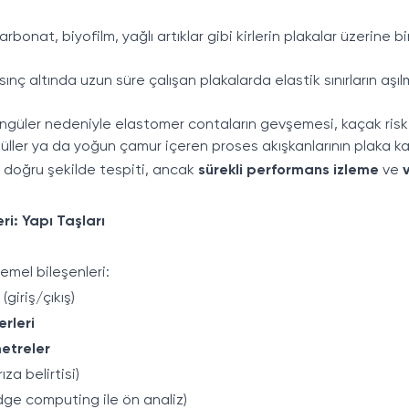
rbonat, biyofilm, yağlı artıklar gibi kirlerin plakalar üzerine bi
i
ınç altında uzun süre çalışan plakalarda elastik sınırların aşıl
ngüler nedeniyle elastomer contaların gevşemesi, kaçak risk
küller ya da yoğun çamur içeren proses akışkanlarının plaka kan
 doğru şekilde tespiti, ancak
sürekli performans izleme
ve
ri: Yapı Taşları
emel bileşenleri:
(giriş/çıkış)
erleri
etreler
za belirtisi)
ge computing ile ön analiz)