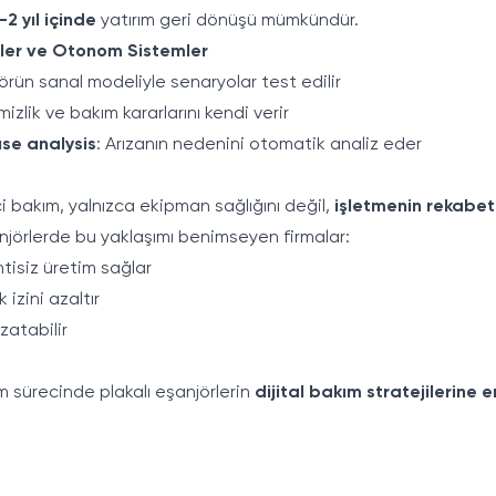
1–2 yıl içinde
yatırım geri dönüşü mümkündür.
izler ve Otonom Sistemler
jörün sanal modeliyle senaryolar test edilir
mizlik ve bakım kararlarını kendi verir
se analysis
: Arızanın nedenini otomatik analiz eder
i bakım, yalnızca ekipman sağlığını değil,
işletmenin rekabe
şanjörlerde bu yaklaşımı benimseyen firmalar:
tisiz üretim sağlar
 izini azaltır
atabilir
m sürecinde plakalı eşanjörlerin
dijital bakım stratejilerine 