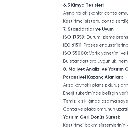
6.3 Kimya Tesisleri
Aşındırıcı akışkanlar conta ömrün
Kestirimci sistem, conta sertl
7. Standartlar ve Uyum
ISO 17359
: Durum izleme prens
IEC 61511
: Proses endüstrilerin
ISO 55000
: Varlık yönetimi ve
Bu standartlara uygunluk, hem 
8. Maliyet Analizi ve Yatırım 
Potansiyel Kazanç Alanları:
Arıza kaynaklı plansız duruşlar
Enerji tüketiminde belirgin veriml
Temizlik sıklığında azalma say
Conta ve plaka ömrünün uzatıl
Yatırım Geri Dönüş Süresi:
Kestirimci bakım sistemlerinin