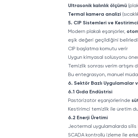
Ultrasonik kalınlık ölçümü
(pla
Termal kamera analizi
(sıcaklı
5. CIP Sistemleri ve Kestirim
Modern plakalı eşanjörler,
otom
eşik değeri geçildiğini belirle
CIP başlatma komutu verir
Uygun kimyasal solüsyonu öneri
Temizlik sonrası verim artışını 
Bu entegrasyon, manuel müdahal
6. Sektör Bazlı Uygulamalar 
6.1 Gıda Endüstrisi
Pastörizatör eşanjörlerinde
sü
Kestirimci temizlik ile üretim d
6.2 Enerji Üretimi
Jeotermal uygulamalarda silis b
SCADA kontrollü izleme ile erk