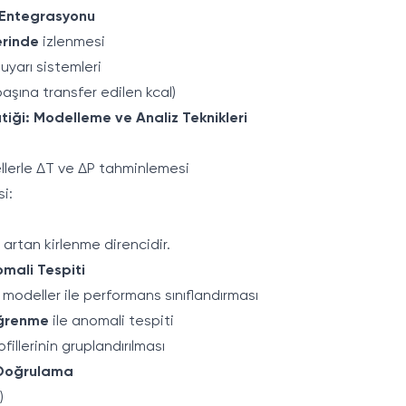
 Entegrasyonu
erinde
izlenmesi
 uyarı sistemleri
aşına transfer edilen kcal)
iği: Modelleme ve Analiz Teknikleri
llerle ΔT ve ΔP tahminlemesi
i:
 artan kirlenme direncidir.
mali Tespiti
 modeller ile performans sınıflandırması
öğrenme
ile anomali tespiti
fillerinin gruplandırılması
l Doğrulama
)