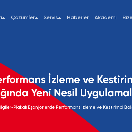
ı
Çözümler
Servis
Haberler
Akademi
Biz
erformans İzleme ve Kestiri
ığında Yeni Nesil Uygulama
lgiler
-
Plakalı Eşanjörlerde Performans İzleme ve Kestirimci Bak