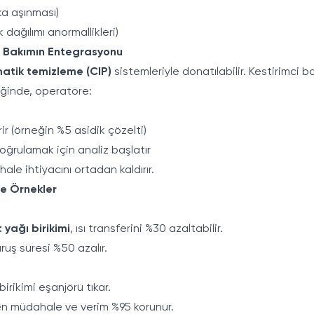
ka aşınması)
k dağılımı anormallikleri)
ci Bakımın Entegrasyonu
atik temizleme (CIP)
sistemleriyle donatılabilir. Kestirimci 
diğinde, operatöre:
r (örneğin %5 asidik çözelti)
doğrulamak için analiz başlatır
e ihtiyacını ortadan kaldırır.
ve Örnekler
t yağı birikimi
, ısı transferini %30 azaltabilir.
uruş süresi %50 azalır.
irikimi eşanjörü tıkar.
en müdahale ve verim %95 korunur.