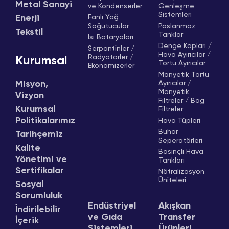
Metal Sanayi
ve Kondenserler
Genleşme
Sistemleri
Enerji
Fanlı Yağ
Soğutucular
Paslanmaz
Tekstil
Tanklar
Isı Bataryaları
Denge Kapları /
Serpantinler /
Hava Ayırıcılar /
Radyatörler /
Kurumsal
Tortu Ayırıcılar
Ekonomizerler
Manyetik Tortu
Misyon,
Ayırıcılar /
Manyetik
Vizyon
Filtreler / Bag
Kurumsal
Filtreler
Politikalarımız
Hava Tüpleri
Buhar
Tarihçemiz
Seperatörleri
Kalite
Basınçlı Hava
Yönetimi ve
Tankları
Sertifikalar
Nötralizasyon
Üniteleri
Sosyal
Sorumluluk
Endüstriyel
Akışkan
İndirilebilir
ve Gıda
Transfer
İçerik
Sistemleri
Ürünleri