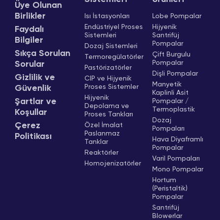
Üye Olunan
Birlikler
Isı İstasyonları
Lobe Pompalar
Endüstriyel Proses
Hijyenik
Faydalı
Sistemleri
Santrifüj
Bilgiler
Pompalar
Dozaj Sistemleri
Sıkça Sorulan
Çift Burgulu
Termoregülatörler
Pompalar
Sorular
Pastörizatörler
Dişli Pompalar
Gizlilik ve
CIP ve Hijyenik
Manyetik
Proses Sistemler
Güvenlik
Kaplinli Asit
Hijyenik
Şartlar ve
Pompalar /
Depolama ve
Termoplastik
Koşullar
Proses Tankları
Dozaj
Çerez
Özel İmalat
Pompaları
Paslanmaz
Politikası
Hava Diyaframlı
Tanklar
Pompalar
Reaktörler
Varil Pompaları
Homojenizatörler
Mono Pompalar
Hortum
(Peristaltik)
Pompalar
Santrifüj
Blowerlar