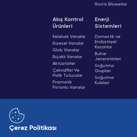
Roots Blowerlar
Akış Kontrol
Enerji
Ürünleri
Sistemleri
Kelebek Vanalar
Domestik ve
Endüstriyel
Küresel Vanalar
Kazanlar
Glob Vanalar
Buhar
Bıçaklı Vanalar
Jeneratörleri
Aktüatörler
Soğutma
Çekvalfler Ve
Grupları
Pislik Tutucular
Soğutma
Pnömatik
Kuleleri
Pistonlu Vanalar
Çerez Politikası