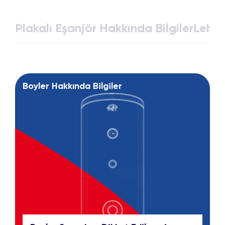
Plakalı Eşanjör Hakkında Bilgiler
Lehim
Boyler Hakkında Bilgiler