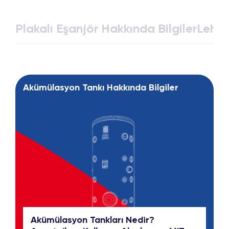
Plakalı Eşanjör Hakkında Bilgiler
Lehim
Akümülasyon Tankı Hakkında Bilgiler
Akümülasyon Tankları Nedir?