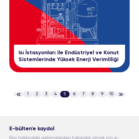
Isı İstasyonları ile Endüstriyel ve Konut
Sistemlerinde Yüksek Enerji Verimliliği
1
2
3
4
5
6
7
8
9
10
E-bülten'e kaydol
Ekin hakkındaki gelişmelerden haberdar olmak için e-