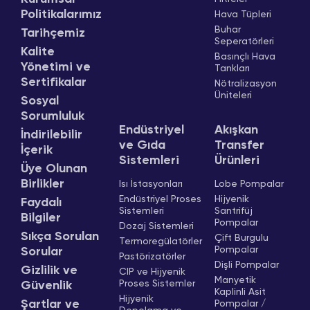
Politikalarımız
Hava Tüpleri
Buhar
Tarihçemiz
Seperatörleri
Kalite
Basınçlı Hava
Yönetimi ve
Tankları
Sertifikalar
Nötralizasyon
Üniteleri
Sosyal
Sorumluluk
Endüstriyel
Akışkan
İndirilebilir
ve Gıda
Transfer
İçerik
Sistemleri
Ürünleri
Üye Olunan
Birlikler
Isı İstasyonları
Lobe Pompalar
Endüstriyel Proses
Hijyenik
Faydalı
Sistemleri
Santrifüj
Bilgiler
Pompalar
Dozaj Sistemleri
Sıkça Sorulan
Çift Burgulu
Termoregülatörler
Pompalar
Sorular
Pastörizatörler
Dişli Pompalar
Gizlilik ve
CIP ve Hijyenik
Manyetik
Proses Sistemler
Güvenlik
Kaplinli Asit
Hijyenik
Şartlar ve
Pompalar /