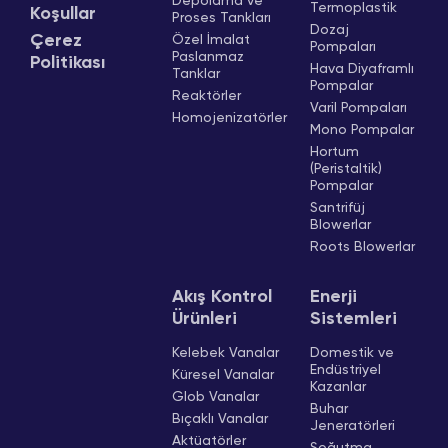
Depolama ve
Termoplastik
Koşullar
Proses Tankları
Dozaj
Çerez
Özel İmalat
Pompaları
Paslanmaz
Politikası
Hava Diyaframlı
Tanklar
Pompalar
Reaktörler
Varil Pompaları
Homojenizatörler
Mono Pompalar
Hortum
(Peristaltik)
Pompalar
Santrifüj
Blowerlar
Roots Blowerlar
Akış Kontrol
Enerji
Ürünleri
Sistemleri
Kelebek Vanalar
Domestik ve
Endüstriyel
Küresel Vanalar
Kazanlar
Glob Vanalar
Buhar
Bıçaklı Vanalar
Jeneratörleri
Aktüatörler