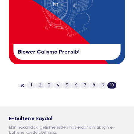
Blower Çalışma Prensibi
1
2
3
4
5
6
7
8
9
10
E-bülten'e kaydol
Ekin hakkındaki gelişmelerden haberdar olmak için e-
bültene kaydolabilirsiniz.