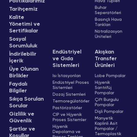
Politikalarımız
Hava Tüpleri
Buhar
Tarihçemiz
Seperatörleri
Kalite
Basınçlı Hava
Yönetimi ve
Tankları
Sertifikalar
Nötralizasyon
Üniteleri
Sosyal
Sorumluluk
Endüstriyel
Akışkan
İndirilebilir
ve Gıda
Transfer
İçerik
Sistemleri
Ürünleri
Üye Olunan
Birlikler
Isı İstasyonları
Lobe Pompalar
Endüstriyel Proses
Hijyenik
Faydalı
Sistemleri
Santrifüj
Bilgiler
Pompalar
Dozaj Sistemleri
Sıkça Sorulan
Çift Burgulu
Termoregülatörler
Pompalar
Sorular
Pastörizatörler
Dişli Pompalar
Gizlilik ve
CIP ve Hijyenik
Manyetik
Proses Sistemler
Güvenlik
Kaplinli Asit
Hijyenik
Şartlar ve
Pompalar /
Depolama ve
Termoplastik
Koşullar