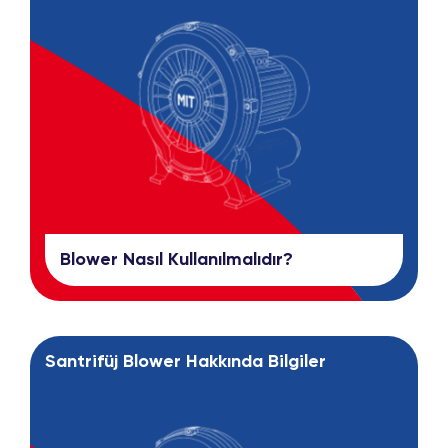
Blower Nasıl Kullanılmalıdır?
Santrifüj Blower Hakkında Bilgiler