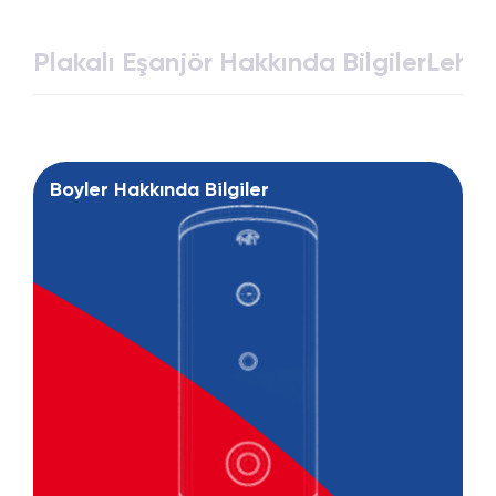
Plakalı Eşanjör Hakkında Bilgiler
Lehim
Boyler Hakkında Bilgiler