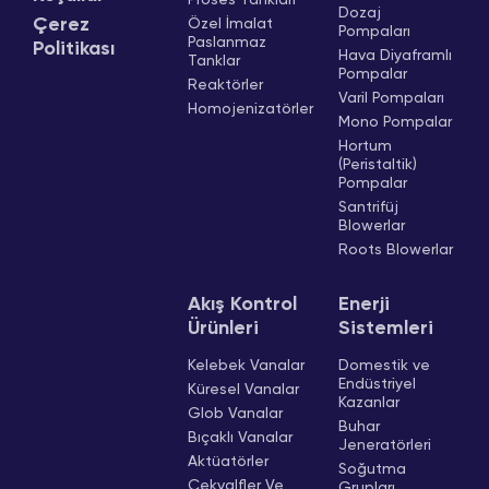
Proses Tankları
Dozaj
Çerez
Özel İmalat
Pompaları
Paslanmaz
Politikası
Hava Diyaframlı
Tanklar
Pompalar
Reaktörler
Varil Pompaları
Homojenizatörler
Mono Pompalar
Hortum
(Peristaltik)
Pompalar
Santrifüj
Blowerlar
Roots Blowerlar
Akış Kontrol
Enerji
Ürünleri
Sistemleri
Kelebek Vanalar
Domestik ve
Endüstriyel
Küresel Vanalar
Kazanlar
Glob Vanalar
Buhar
Bıçaklı Vanalar
Jeneratörleri
Aktüatörler
Soğutma
Çekvalfler Ve
Grupları