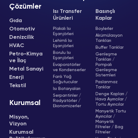
Çözümler
Isı Transfer
Basınçlı
Ürünleri
Kaplar
Gıda
Otomotiv
Plakalı Isı
Boylerler
Eşanjörleri
Akümülasyon
Denizcilik
Lehimli Isı
Tankları
HVAC
Eşanjörleri
Buffer Tanklar
Borulu Isı
Petro-Kimya
Genleşme
Eşanjörleri
Tankları /
ve İlaç
Evaporatörler
Pompalı
Metal Sanayi
ve Kondenserler
Genleşme
Sistemleri
Enerji
Fanlı Yağ
Soğutucular
Paslanmaz
Tekstil
Tanklar
Isı Bataryaları
Denge Kapları /
Serpantinler /
Hava Ayırıcılar /
Radyatörler /
Kurumsal
Tortu Ayırıcılar
Ekonomizerler
Manyetik Tortu
Misyon,
Ayırıcılar /
Manyetik
Vizyon
Filtreler / Bag
Kurumsal
Filtreler